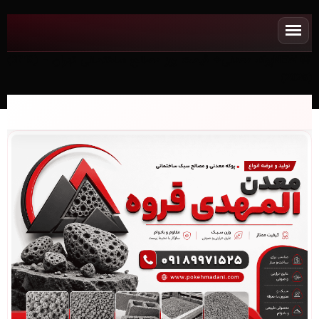
NEWپوکه معدنی✧ قیمت روز مصالح ساختمانی تهران - (3718)
(2026)