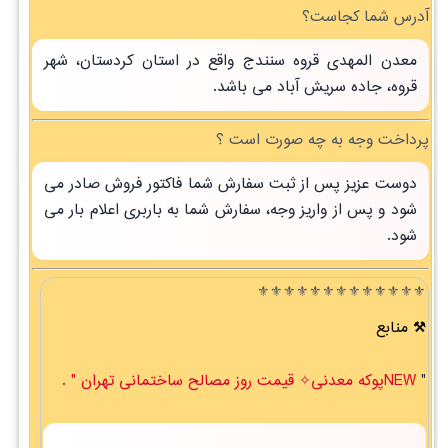
آدرس شما کجاست؟
معدن المهدی قروه سنندج واقع در استان کردستان، شهر
قروه، جاده سریش آباد می باشد.
پرداخت وجه به چه صورت است ؟
دوست عزیز پس از ثبت سفارش شما فاکتور فروش صادر می
شود و پس از واریز وجه، سفارش شما به باربری اعلام بار می
شود.
⚜️⚜️⚜️⚜️⚜️⚜️⚜️⚜️⚜️⚜️⚜️⚜️⚜️
منابع
"
NEWپوکه معدنی✧ قیمت روز مصالح ساختمانی تهران " .