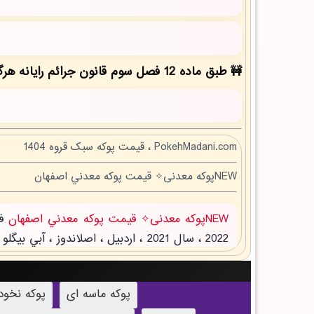
طبق ماده 12 فصل سوم قانون جرائم رایانه هرگونه کپی برداری بدون ذکر منبع مقاله ممنوع بوده و پیگرد قانونی دارد!
PokehMadani.com ، قیمت پوکه سبک قروه 1404
NEWپوکه معدنی✧ قيمت پوکه معدني اصفهان
NEWپوکه معدنی✧ قيمت پوکه معدني اصفهان
پوکه ماسه ای
پوکه نخو