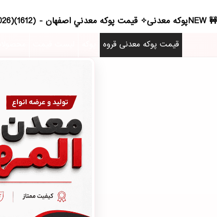
NEWپوکه معدنی✧ قيمت پوکه معدني اصفهان - (1612)(2026)
قیمت پوکه معدنی قروه
پوکه
لیست قیمت
محصولا