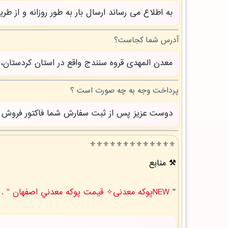
به اطلاع می رساند ارسال بار به طور روزانه و از 
آدرس شما کجاست؟
معدن المهدی قروه سنندج واقع در استان کردستان، 
پرداخت وجه به چه صورت است ؟
دوست عزیز پس از ثبت سفارش شما فاکتور فروش صاد
⚜️⚜️⚜️⚜️⚜️⚜️⚜️⚜️⚜️⚜️⚜️⚜️⚜️
منابع
"
NEWپوکه معدنی✧ قيمت پوکه معدني اصفهان " .