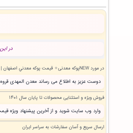
در این
در مورد NEWپوکه معدنی✧ قيمت پوکه معدني اصفهان | بروز رسانی جمعه, 16 مرداد 1405 چه می دانید؟
دوست عزیز به اطلاع می رساند معدن المهدی قروه سنندج با بیش از 20 سال تجربه آماده خدمت 
فروش ویژه و استثنایی محصولات تا پایان سال ۱۴۰۱
وارد وب سایت شوید و از آخرین پیشنهاد ویژه قیم
ارسال سریع و آسان سفارشات به سراسر ایران