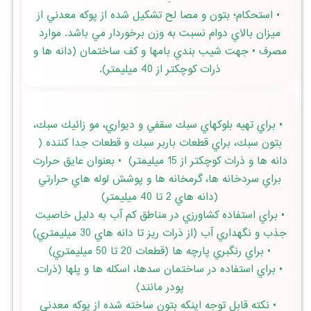
• استحكام؛ بتون و مصا لح تشكيل شده از پوكه معدني از
ميزان بالاي دوام نسبت به وزن برخوردار مي باشد. موارد
مصرف • جهت شيب بندي بامها و كف ساختمان (دانه ها و
ذرات كوچكتر از 40 ميليمتر).
• براي تهيه بلوكهاي سبك سقفي و ديواري، مو زائيك سبك،
بتون سبك، براي قطعات باربر سبك و قطعات جدا كننده (
دانه ها و ذرات كوچكتر از 15 ميليمتر) • بعنوان عايق حرارت
براي سردخانه ها، گرمخانه ها و پوشش لوله هاي حرارتي
(دانه هاي 2 تا 40 ميليمتر)
• براي استفاده كشاورزي در مناطق كم آب به دليل خاصيت
جذب و نگهداري آب (از ذرات ريز تا دانه هاي 30 ميليمتري)
• براي رنگبري پارچه ها (قطعات 20 تا 50 ميليمتري)
• براي استفاده در ساختمان سدها، اسكله ها و پلها (ذرات
پودر مانند)
• نكته قابل توجه اينكه بتون ساخته شده از پوكه معدني