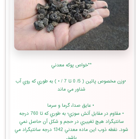
**خواص پوكه معدني
•وزن مخصوص پائين ( 5/ 0 تا 7 / • ) به طوري كه روي آب
شناور مي ماند
• عايق صدا، گرما و سرما
• مقاوم در مقابل آتش سوزي؛ به طوري كه تا 760 درجه
سانتيگراد هيچ تغييري در حجم و شكل آن حاصل نمي
شود. نقطه ذوب اين ماده معدني 1342 درجه سانتيگراد مي
باشد.