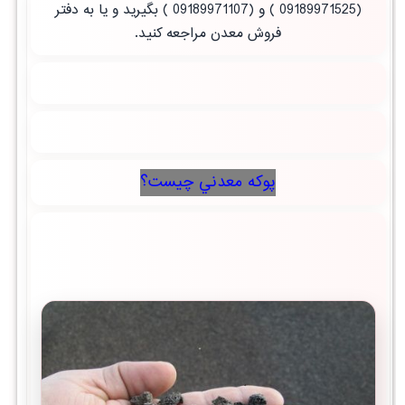
(09189971525 ) و (09189971107 ) بگیرید و یا به دفتر
فروش معدن مراجعه کنید.
پوكه معدني چيست؟