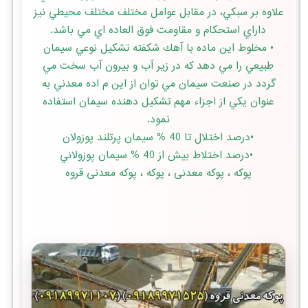
علاوه بر سبكي، در مقابل عوامل مختلف مختلف محيطي نيز
داراي استحكام و مقاومت فوق العاده اي مي باشد.
• مخلوط اين ماده با آهك شكفته تشكيل نوعي سيمان
طبيعي را مي دهد كه در زير آب و بيرون آب سخت مي
گردد در صنعت سيمان مي توان از اين م اده معدني به
عنوان يكي از اجزاء مهم تشكيل دهنده سيمان استفاده
نمود.
•درصد اختلال تا 40 % سيمان پرتلند پوزولان
•درصد اختلاط بيش از 40 % سيمان پوزولاني
پوكه ، پوکه معدنی ، پوکه ، پوکه معدنی قروه