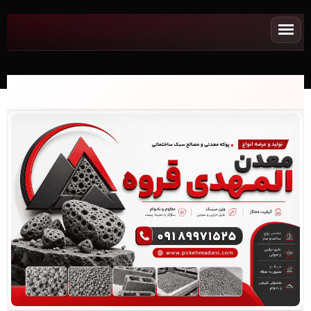
فروش پوکه معدنی در مشهد-(New) - (2200)(2026)