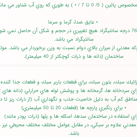
 5/ 0 تا 7 / • ) به طوري كه روي آب شناور مي ماند
• عايق صدا، گرما و سرما
سانتيگراد مي باشد.
ه معدني از ميزان بالاي دوام نسبت به وزن برخوردار مي باشد. م
ساختمان (دانه ها و ذرات كوچكتر از 40 ميليمتر).
سردخانه ها، گرمخانه ها و پوشش لوله هاي حرارتي (دانه هاي 2 تا 40 ميليمتر)
طق كم آب به دليل خاصيت جذب و نگهداري آب (از ذرات ريز تا دانه هاي 30 
• براي رنگبري پارچه ها (قطعات 20 تا 50 ميليمتري)
اي استفاده در ساختمان سدها، اسكله ها و پلها (ذرات پودر مانند)
ه معدني علاوه بر سبكي، در مقابل عوامل مختلف مختلف محيطي نيز 
باشد.