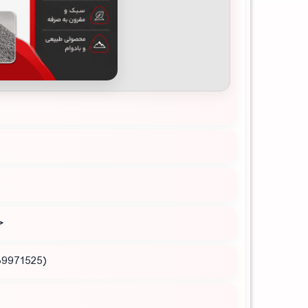
ج
(09189971525 ) و (09189971107 ) بگیرید و یا به دفتر فروش معدن مراجعه کنید.