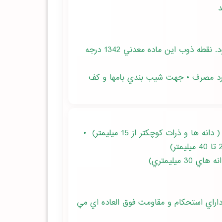
• مقاوم در مقابل آتش سوزي؛ به طوري كه تا 760 درجه سانتيگراد هيچ تغييري در حجم و شكل آن حاصل نمي شود. نقطه ذوب اين ماده معدني 1342 درجه
وارد مصرف • جهت شيب بندي بامها و كف
• براي تهيه بلوكهاي سبك سقفي و ديواري، مو زائيك سبك، بتون سبك، براي قطعات باربر سبك و قطعات جدا كننده ( دانه ها و ذرات كوچكتر از 15 ميليمتر) •
ميليمتري)
داراي استحكام و مقاومت فوق العاده اي مي