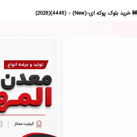
خرید بلوک پوکه ای-(New) - (4446)(2026)
قیمت پوکه معدنی قروه
پوکه
لیست قیمت
محصولا