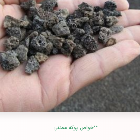
**خواص پوكه معدني