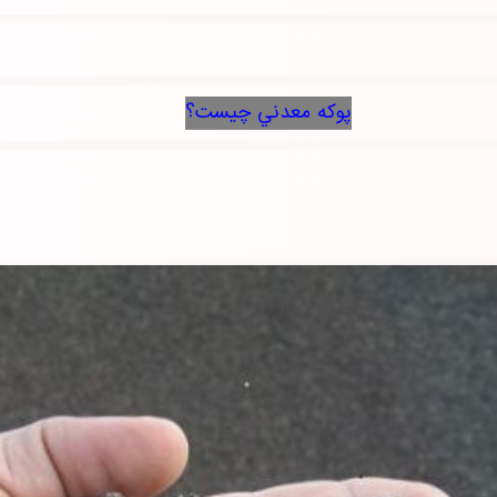
پوكه معدني چيست؟