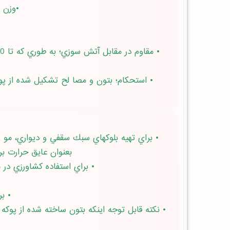
•وزن مخصوص پائين (
• استحكام؛ بتون و مصا لح تشكيل شده از پوك
بعنوان عايق حرارت براي 
• براي استفاده كشاورزي در منا
• بر
• نكته قابل توجه اينكه بتون ساخته شده از پوك