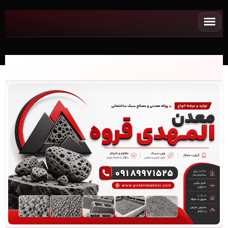
NEWپوکه معدنی✧ بلوک پوکه سبک - (2622)(2026)