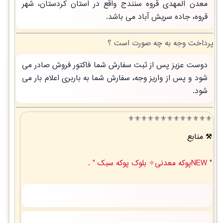
معدن المهدی قروه سنندج واقع در استان کردستان، شهر
قروه، جاده سریش آباد می باشد.
پرداخت وجه به چه صورت است ؟
دوست عزیز پس از ثبت سفارش شما فاکتور فروش صادر می
شود و پس از واریز وجه، سفارش شما به باربری اعلام بار می
شود.
⚜️⚜️⚜️⚜️⚜️⚜️⚜️⚜️⚜️⚜️⚜️⚜️⚜️
منابع
"
NEWپوکه معدنی✧ بلوک پوکه سبک " .